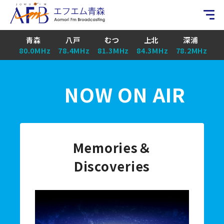
青森
八戸
むつ
上北
深浦
80.0MHz
78.4MHz
81.3MHz
84.3MHz
78.2MHz
NOW ON AIR
Memories＆
Discoveries