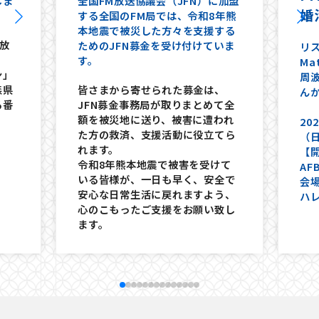
しま
全国FM放送協議会（JFN）に加盟
婚
する全国のFM局では、令和8年熊
本地震で被災した方々を支援する
0放
ためのJFN募金を受け付けていま
リス
す。
Ma
ン」
周
森県
皆さまから寄せられた募金は、
ん
る番
JFN募金事務局が取りまとめて全
額を被災地に送り、被害に遭われ
20
た方の救済、支援活動に役立てら
（
れます。
【
令和8年熊本地震で被害を受けて
AF
いる皆様が、一日も早く、安全で
会
安心な日常生活に戻れますよう、
ハ
心のこもったご支援をお願い致し
ます。