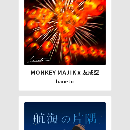
MONKEY MAJIK x 友成空
haneto