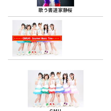
歌う書道家静桜
GMU