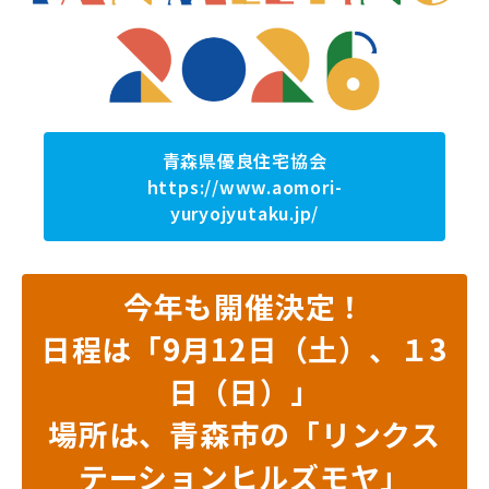
青森県優良住宅協会
https://www.aomori-
yuryojyutaku.jp/
今年も開催決定！
日程は「9月12日（土）、１3
日（日）」
場所は、青森市の「リンクス
テーションヒルズモヤ」