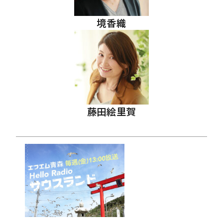
境香織
藤田絵里賀