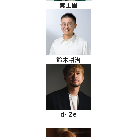
実土里
鈴木耕治
d-iZe