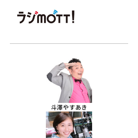
斗澤やすあき