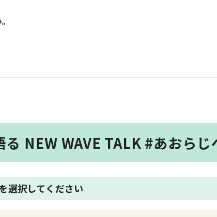
い。
！
 NEW WAVE TALK #あお
を選択してください