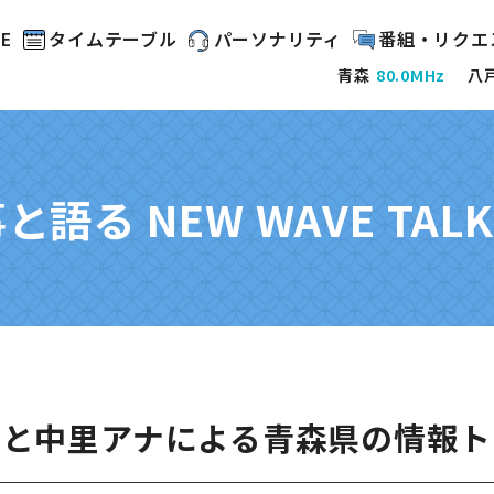
E
タイムテーブル
パーソナリティ
番組・リクエ
青森
80.0MHz
八
語る NEW WAVE TAL
事と中里アナによる青森県の情報ト