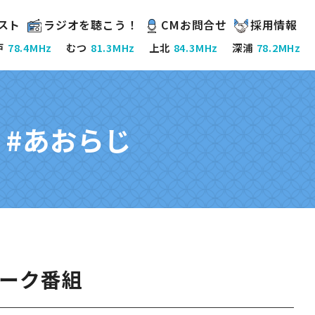
スト
ラジオを聴こう！
CMお問合せ
採用情報
戸
78.4MHz
むつ
81.3MHz
上北
84.3MHz
深浦
78.2MHz
K #あおらじ
ーク番組