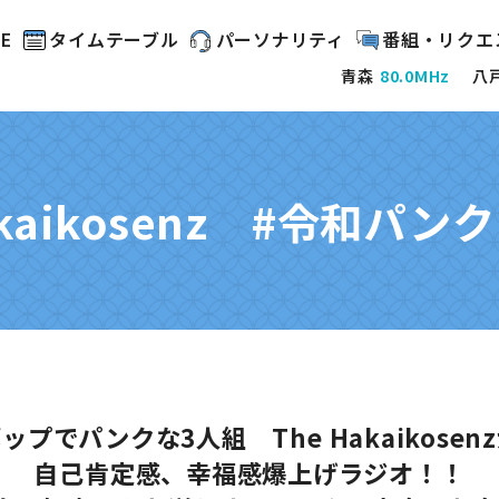
E
タイムテーブル
パーソナリティ
番組・リクエ
青森
80.0MHz
八
akaikosenz #令和パ
プでパンクな3人組 The Hakaikose
⾃⼰肯定感、幸福感爆上げラジオ！！