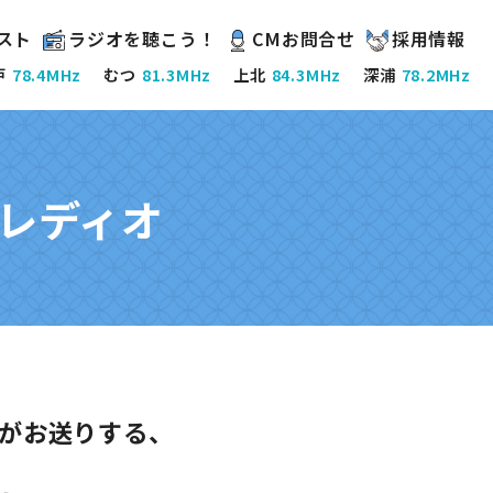
スト
ラジオを聴こう！
CMお問合せ
採用情報
戸
78.4MHz
むつ
81.3MHz
上北
84.3MHz
深浦
78.2MHz
ンクレディオ
nzがお送りする、