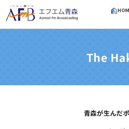
HOM
The H
青森が生んだポッ