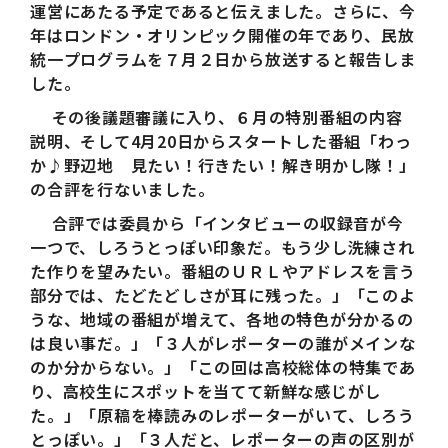
運営にあたる予定であると伝えました。さらに、今
年はロンドン・オリンピック開催の年であり、民放
統一プログラムを７月２日から放送すると報告しま
した。
その後議題審議に入り、６月の特別番組の内容
説明、そして4月20日からスタートした番組「わっ
か♪野辺地 見たい！行きたい！解き明かし隊！」
の合評を行ないました。
合評では委員から「インタビューの収録音が今
一つで、しろうとっぽい印象だ。もう少し洗練され
た作りを望みたい。番組のＵＲＬやアドレスを言う
部分では、たどたどしさが耳に残った。」「このよ
うな、地域の番組が増えて、各地の特色が分かるの
は良い事だ。」「３人がレポーターの誰がメインな
のか分からない。」「この回は高校総体の特集であ
り、高校生にスポットを当てて新鮮な感じがし
た。」「原稿を棒読みのレポーターがいて、しろう
とっぽい。」「３人だと、レポーターの声の区別が