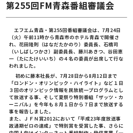
第255回FM青森番組審議会
エフエム青森・第255回番組審議会は、7月24日
（火）午前11時から青森市のホテル青森で開催さ
れ、花田隆則（はなだたかのり）委員長、石橋司
（いしばしつかさ）副委員長、藤川あきつ、谷田恵
一（たにたけいいち）の４名の委員が出席して行な
われました。
初めに藤本社長が、7月28日から8月12日まで
「ロンドン・オリンピック・ハイライト」など１日
３回のオリンピック情報を民放統一プログラムとし
て放送する事、そして夏祭り特別番組「ザッツ・カ
ーニバル」を今年も８月１日から７日まで放送する
事を報告しました。
また、ＪＦＮ賞2012において「平成23年度放送事
故通期ゼロの達成」で特別賞を受賞した事、さらに
中国人向けインターネット番組制作・発信事業「一