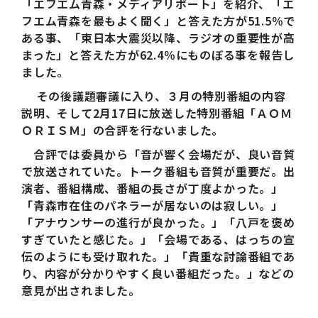
「エフエム青森・メディアリポート」を紹介、「エ
フエム青森を最もよく聞く」と答えた方が51.5％で
ある事、「東日本大震災以降、ラジオの重要性が高
まった」と答えた方が62.4％にものぼる事を報告し
ました。
その後議題審議に入り、３月の特別番組の内容
説明、そして2月17日に放送した特別番組「ＡＯＭ
ＯＲＩＳＭ」の合評を行ないました。
合評では委員から「音が響く会場だが、良い音質
で放送されていた。トーク番組も音質が重要だ。出
演者、番組構成、番組の長さが丁度よかった。」
「青森市在住のパネラーが居ないのは寂しい。」
「アナウンサーの進行が良かった。」「八戸を褒め
すぎていたと感じた。」「会場である、はっちの宣
伝のようにも受け取れた。」「貴重な討論番組であ
り、内容が分かりやすく良い番組だった。」などの
意見が出されました。