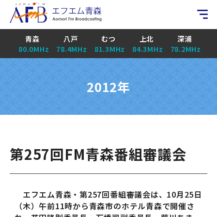
青森
八戸
むつ
上北
深浦
80.0MHz
78.4MHz
81.3MHz
84.3MHz
78.2MHz
2012年
第257回FM青森番組審議会
エフエム青森・第257回番組審議会は、10月25日
（木）午前11時から青森市のホテル青森で開催さ