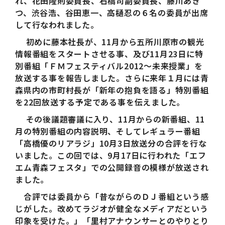
れ、花田隆則委員長、石橋司副委員長、藤川あき
つ、渋谷浩、谷田恵一、高樋忍の６名の委員が出席
して行なわれました。
初めに藤本社長が、11月から五所川原市の観光
情報番組をスタートさせる事、及び11月23日に特
別番組「ＦＭフェスティバル2012～未来授業」を
放送する事を報告しました。さらに来年１月には青
森県内の市町村長が「新年の抱負を語る」特別番組
を22回放送する予定である事を伝えました。
その後議題審議に入り、11月からの新番組、11
月の特別番組の内容説明、そしてレギュラー番組
「高橋優のリアラジ」10月3日放送分の合評を行な
いました。この回では、9月17日に行われた「エフ
エム青森フェスタ」での公開録音の模様が放送され
ました。
合評では委員から「昔ながらのＤＪ番組という感
じがした。改めてラジオが健全なメディアだという
印象を受けた。」「里村アナウンサーとのやりとり