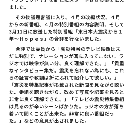
ました。
その後議題審議に入り、４月の改編状況、４月
からの新番組、４月の特別番組の内容説明、そして
3月11日に放送した特別番組「東日本大震災から１
年～Ｈｏｐｅｓ」の合評を行ないました。
合評では委員から「震災特番のテレビ映像は未
だに強烈で、ナレーションが耳に入ってこない。ラ
ジオでは映像が無い分、良く理解できた。」「貴重
なインタビュー集だ。震災を忘れない為にも、これ
らの証言や教訓は折にふれて紹介して欲しい。」
「震災を特集記事が掲載された新聞を見ながら聴い
た。番組を聴きながら、改めて写真や記事を見ると
非常に良く理解できた。」「テレビの震災特集番組
は見るのが辛いシーンばかりだ。ラジオの方が落ち
着いて聞くことが出来た。非常に良い番組だっ
た。」などの意見が出されました。