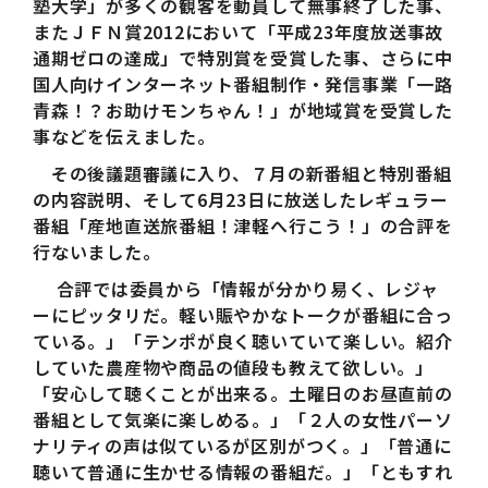
塾大学」が多くの観客を動員して無事終了した事、
またＪＦＮ賞2012において「平成23年度放送事故
通期ゼロの達成」で特別賞を受賞した事、さらに中
国人向けインターネット番組制作・発信事業「一路
青森！？お助けモンちゃん！」が地域賞を受賞した
事などを伝えました。
その後議題審議に入り、７月の新番組と特別番組
の内容説明、そして6月23日に放送したレギュラー
番組「産地直送旅番組！津軽へ行こう！」の合評を
行ないました。
合評では委員から「情報が分かり易く、レジャ
ーにピッタリだ。軽い賑やかなトークが番組に合っ
ている。」「テンポが良く聴いていて楽しい。紹介
していた農産物や商品の値段も教えて欲しい。」
「安心して聴くことが出来る。土曜日のお昼直前の
番組として気楽に楽しめる。」「２人の女性パーソ
ナリティの声は似ているが区別がつく。」「普通に
聴いて普通に生かせる情報の番組だ。」「ともすれ