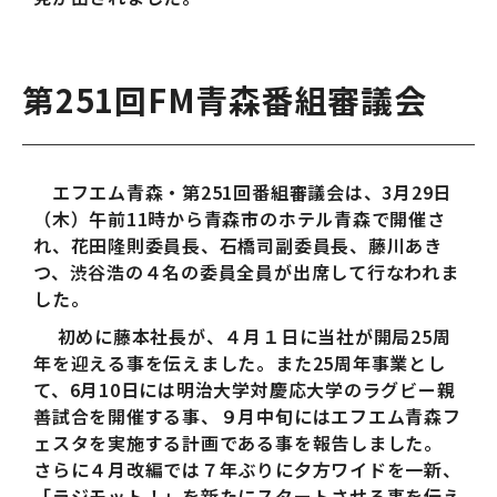
第251回FM青森番組審議会
エフエム青森・第251回番組審議会は、3月29日
（木）午前11時から青森市のホテル青森で開催さ
れ、花田隆則委員長、石橋司副委員長、藤川あき
つ、渋谷浩の４名の委員全員が出席して行なわれま
した。
初めに藤本社長が、４月１日に当社が開局25周
年を迎える事を伝えました。また25周年事業とし
て、6月10日には明治大学対慶応大学のラグビー親
善試合を開催する事、９月中旬にはエフエム青森フ
ェスタを実施する計画である事を報告しました。
さらに４月改編では７年ぶりに夕方ワイドを一新、
「ラジモット！」を新たにスタートさせる事を伝え