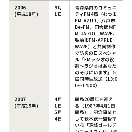
2006
9月
青森県内のコミュニ
(平成18年)
1日
ティFM4局（むつ市
FM-AZUR、八戸市
Be-FM、田舎館村F
M-JAIGO WAVE、
弘前市FM-APPLE
WAVE）と共同制作
で防災の日スペシャ
ル「FMラジオの役
割～ラジオはあなた
のそばにいます」 5
局同時生放送（13:0
0～14:00）
2007
4月
開局20周年を迎え
(平成19年)
1日
る（1987年4月1日
5月
開局）。記念事業と
4日
して萩本欽一監督率
いる「茨城ゴールデ
ンゴールズ」Vs「青