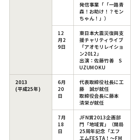
発信事業「「一路青
森！お助け！？モン
ちゃん！」）
12
東日本大震災復興支
月2
援チャリティライブ
9日
「アオモリレイショ
ン2012」
出演：佐藤竹善 S
UZUMOKU
2013
6月
代表取締役社長に工
(平成25年)
20
藤 誠が就任
日
取締役会長に藤本
清栄が就任
7月
JFN賞2013企画部
18
門「地域賞」（開局
日
25周年記念「エフ
エムFESTA！～FM