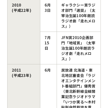
2010
6月
ギャラクシー賞ラジ
(平成22年)
3日
オ部門「選奨」（太
宰治生誕100年朗読
ラジオ劇「走れメロ
ス」）
7月
JFN賞2010企画部
15
門「地域賞」（太宰
日
治生誕100年朗読ラ
ジオ劇「走れメロ
ス」）
2011
6月
民放連 北海道・東
(平成23年)
北地区審査会「ラジ
オエンタテインメン
ト番組部門」優秀賞
（東北新幹線全線開
業記念ラジオドラマ
「いつか実る～木村
秋則自然栽培を貫