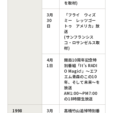
を取材)
3月
「フライ ウィズ
30
ミー レッツゴー
日
トゥ アメリカ」放
送
(サンフランシス
コ・ロサンゼルス取
材)
4月
開局10周年記念特
1日
別番組「It’s RADI
O Magic!」～エフ
エム青森のこの10
年、そして未来～を
放送
AM1:00～PM7:00
の18時間生放送
1998
3月
高橋竹山追悼特別番