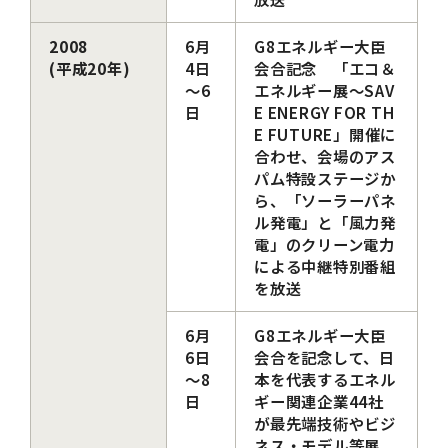
2008
6月
G8エネルギー大臣
(平成20年)
4日
会合記念 「エコ＆
～6
エネルギー展～SAV
日
E ENERGY FOR TH
E FUTURE」開催に
合わせ、会場のアス
パム特設ステージか
ら、「ソーラーパネ
ル発電」と「風力発
電」のクリーン電力
による中継特別番組
を放送
6月
G8エネルギー大臣
6日
会合を記念して、日
～8
本を代表するエネル
日
ギー関連企業44社
が最先端技術やビジ
ネス・モデル等展