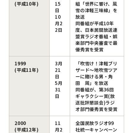
(平成10年)
15
組「世界に響け、風
日
雪の津軽三味線」を
10
放送
月2
同番組が平成10年
2日
度、日本民間放送連
盟賞ラジオ番組・娯
楽部門中央審査で最
優秀賞を受賞
1999
3月
「吹雪け！津軽ブリ
(平成11年)
21
ザード～地吹雪ツア
日
ーに賭ける男・角
5月
田 周」を放送
31
同番組が、第36回
日
ギャラクシー賞(放
送批評懇談会)ラジ
オ部門優秀賞を受賞
2000
11
全国民放ラジオ99
(平成12年)
月2
社統一キャンペーン