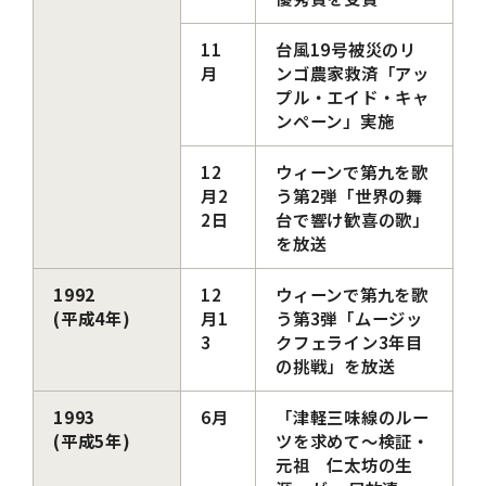
11
台風19号被災のリ
月
ンゴ農家救済「アッ
プル・エイド・キャ
ンペーン」実施
12
ウィーンで第九を歌
月2
う第2弾「世界の舞
2日
台で響け歓喜の歌」
を放送
1992
12
ウィーンで第九を歌
(平成4年)
月1
う第3弾「ムージッ
3
クフェライン3年目
の挑戦」を放送
1993
6月
「津軽三味線のルー
(平成5年)
ツを求めて～検証・
元祖 仁太坊の生