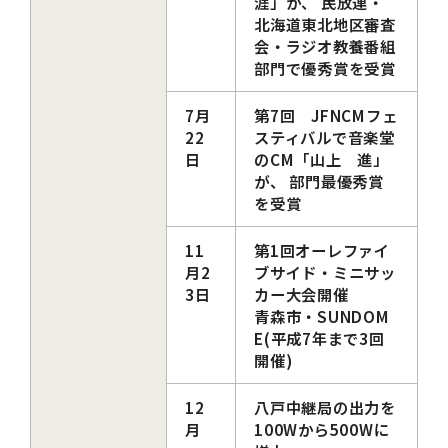
涯」が、 民放連・
北海道東北地区審査
会・ラジオ教養番組
部門で優秀賞を受賞
7月
第7回 JFNCMフェ
22
スティバルで音楽堂
日
のCM「山上 進」
が、 部門最優秀賞
を受賞
11
第1回オーレファイ
月2
ブサイド・ミニサッ
3日
カー大会開催
青森市・SUNDOM
E(平成7年まで3回
開催)
12
八戸中継局の出力を
月
100Wから500Wに