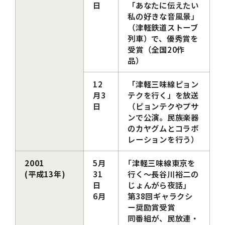
日
「あなたに伝えたい
私の好きな音風景」
（津軽鉄道ストーブ
列車）で、優秀賞を
受賞（全国20作
品）
12
「津軽三味線ピョン
月3
テクを行く」を放送
日
（ピョンテクやプサ
ンで公演。民族楽器
のカヤグムとコラボ
レーションを行う）
2001
5月
｢津軽三味線東京を
(平成13年)
31
行く～長谷川裕二の
日
じょんがら夜話｣
6月
第38回ギャラクシ
ー奨励賞受賞
同番組が、民放連・