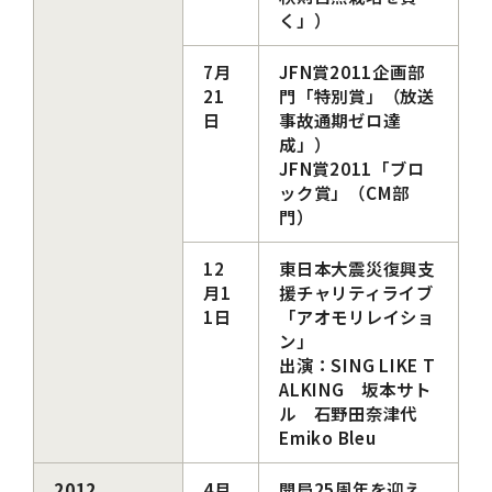
く」）
7月
JFN賞2011企画部
21
門「特別賞」（放送
日
事故通期ゼロ達
成」）
JFN賞2011「ブロ
ック賞」（CM部
門）
12
東日本大震災復興支
月1
援チャリティライブ
1日
「アオモリレイショ
ン」
出演：SING LIKE T
ALKING 坂本サト
ル 石野田奈津代
Emiko Bleu
2012
4月
開局25周年を迎え