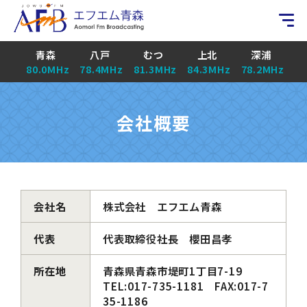
青森
八戸
むつ
上北
深浦
80.0MHz
78.4MHz
81.3MHz
84.3MHz
78.2MHz
会社概要
会社名
株式会社 エフエム青森
代表
代表取締役社長 櫻田昌孝
所在地
青森県青森市堤町1丁目7-19
TEL:017-735-1181 FAX:017-7
35-1186