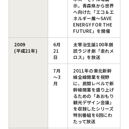
示。青森県から世界
へ向けた「エコ＆エ
ネルギー展～SAVE
ENERGY FOR THE
FUTURE」を開催
2009
6月
太宰治生誕100年朗
(平成21年)
21
読ラジオ劇「走れメ
日
ロス」を放送
7月
2011年の東北新幹
～3
線全線開業を視野
月
に、民間レベルで新
幹線開業を盛り上げ
るための「あおもり
観光デザイン会議」
を収録したシリーズ
特別番組を6回にわ
たって放送