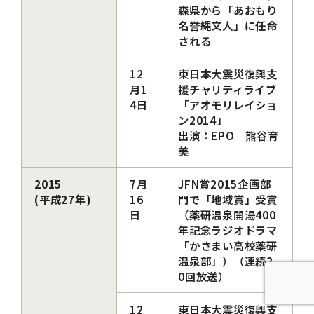
森県から「あおもり
名誉縄文人」に任命
される
12
東日本大震災復興支
月1
援チャリティライブ
4日
「アオモリレイショ
ン2014」
出演：EPO 熊谷育
美
2015
7月
JFN賞2015企画部
(平成27年)
16
門で「地域賞」受賞
日
（薬研温泉開湯400
年記念ラジオドラマ
「かさまい高校薬研
温泉部」）（連続2
0回放送）
12
東日本大震災復興支