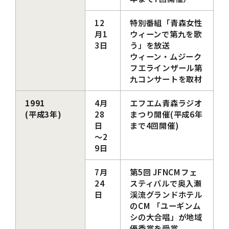
12
特別番組「青森女性
月1
ウィーンで第九を歌
3日
う」を放送
ウィーン・ムジーク
フエラインザール第
九コンサートを取材
1991
4月
エフエム青森ラジオ
(平成3年)
28
まつり開催(平成6年
日
まで4回開催)
～2
9日
7月
第5回 JFNCMフェ
24
スティバルで奥入瀬
日
渓流グランドホテル
のCM 「ユーギンム
シの大合唱」が地域
優秀賞を受賞