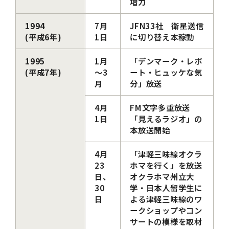
増力
1994
7月
JFN33社 衛星送信
(平成6年)
1日
に切り替え本稼動
1995
1月
「デンマーク・レポ
(平成7年)
～3
ート・ヒュッケな気
月
分」放送
4月
FM文字多重放送
1日
「見えるラジオ」の
本放送開始
4月
「津軽三味線オクラ
23
ホマを行く」を放送
日、
オクラホマ州立大
30
学・日本人留学生に
日
よる津軽三味線のワ
ークショップやコン
サートの模様を取材