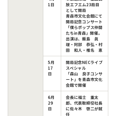
1日
放エフエム23局目
として開局
青森市文化会館にて
開局記念コンサート
「僕らポップス仲間
たちin青森」開催。
出演は、飯島 眞
理・阿部 恭弘・村
田 和人・椎名 恵
5月
開局記念NECライブ
17
スペシャル
日
「森山 良子コンサ
ート」を青森市文化
会館で開催
6月
会長に福士 重太
29
郎、代表取締役社長
日
に佐々木 啓二が就
任