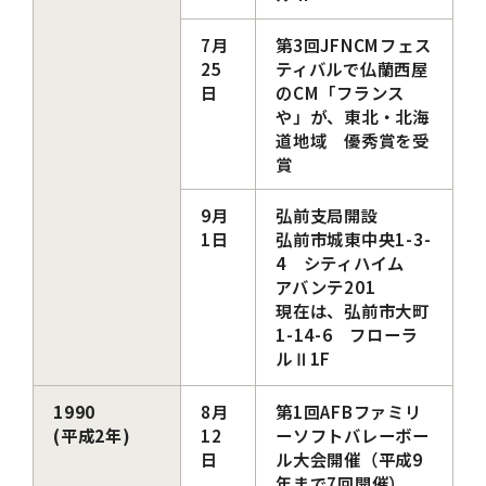
7月
第3回JFNCMフェス
25
ティバルで仏蘭西屋
日
のCM「フランス
や」が、東北・北海
道地域 優秀賞を受
賞
9月
弘前支局開設
1日
弘前市城東中央1-3-
4 シティハイム
アバンテ201
現在は、弘前市大町
1-14-6 フローラ
ルⅡ1F
1990
8月
第1回AFBファミリ
(平成2年)
12
ーソフトバレーボー
日
ル大会開催（平成9
年まで7回開催）