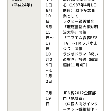
(平成24年)
1日
る（1987年4月1日
6月
開局） 以下記念事
10
業として
日
ラグビー親善試合
9月
「慶應義塾大学対明
15
治大学」開催
日～
「エフエム青森FES
17
TA！～FMラジオま
日
つり」開催
10
ラジオドラマ「祝い
月2
の響き」放送（総集
9日
編は11月4日）
～1
1月
2日
7月
JFN賞2012企画部
19
門「地域賞」
日
（中国人向けインタ
ーネット番組制作・