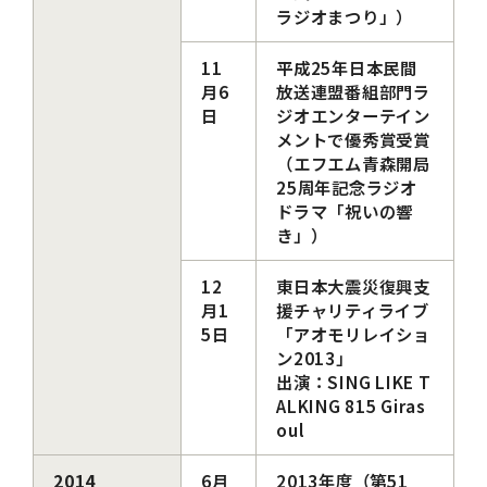
ラジオまつり」）
11
平成25年日本民間
月6
放送連盟番組部門ラ
日
ジオエンターテイン
メントで優秀賞受賞
（エフエム青森開局
25周年記念ラジオ
ドラマ「祝いの響
き」）
12
東日本大震災復興支
月1
援チャリティライブ
5日
「アオモリレイショ
ン2013」
出演：SING LIKE T
ALKING 815 Giras
oul
2014
6月
2013年度（第51