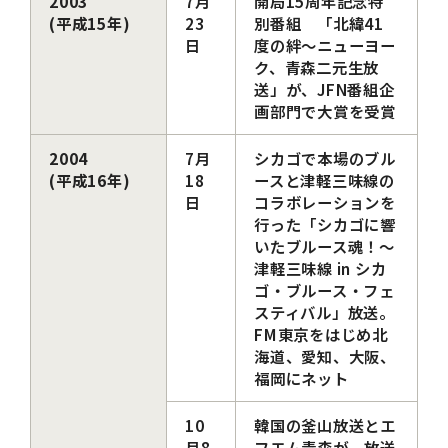
2003
7月
開局15周年記念特
(平成15年)
23
別番組 「北緯41
日
度の絆～ニューヨー
ク、青森二元生放
送」が、JFN番組企
画部門で大賞を受賞
2004
7月
シカゴで本場のブル
(平成16年)
18
ースと津軽三味線の
日
コラボレーションを
行った「シカゴに響
いたブルース魂！～
津軽三味線 in シカ
ゴ・ブルース・フェ
スティバル」放送。
FM東京をはじめ北
海道、愛知、大阪、
福岡にネット
10
韓国の釜山放送とエ
月8
フエム青森が、放送