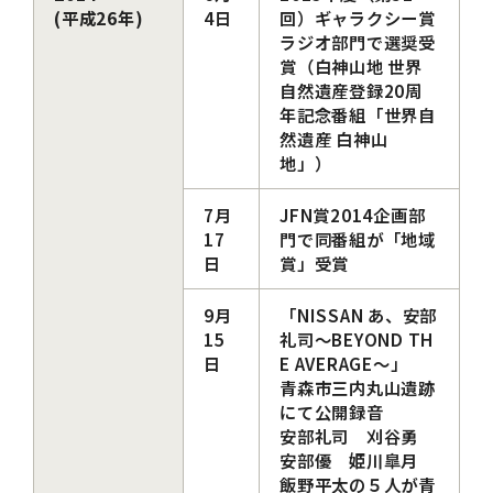
(平成26年)
4日
回）ギャラクシー賞
ラジオ部門で選奨受
賞（白神山地 世界
自然遺産登録20周
年記念番組「世界自
然遺産 白神山
地」）
7月
JFN賞2014企画部
17
門で同番組が「地域
日
賞」受賞
9月
「NISSAN あ、安部
15
礼司～BEYOND TH
日
E AVERAGE～」
青森市三内丸山遺跡
にて公開録音
安部礼司 刈谷勇
安部優 姫川皐月
飯野平太の５人が青