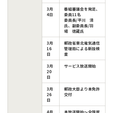
3月
番組審議会を発足、
4日
委員11名
委員長/平川 清
氏、副委員長/羽
場 徳蔵氏
3月
郵政省東北電気通信
16
管理局による新設検
日
査
3月
サービス放送開始
20
日
3月
郵政大臣より本免許
26
交付
日
4月
本放送開始～全国民